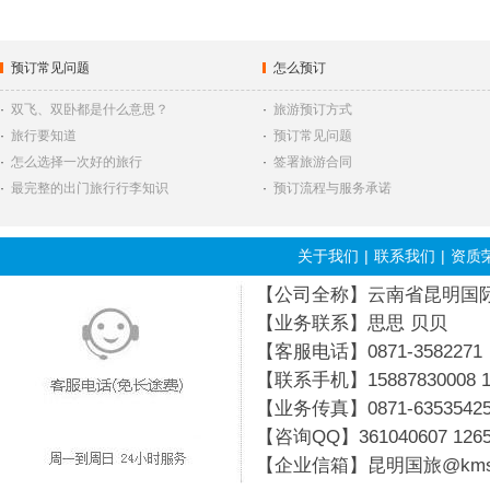
预订常见问题
怎么预订
·
双飞、双卧都是什么意思？
·
旅游预订方式
·
旅行要知道
·
预订常见问题
·
怎么选择一次好的旅行
·
签署旅游合同
·
最完整的出门旅行行李知识
·
预订流程与服务承诺
关于我们
|
联系我们
|
资质
【公司全称】云南省昆明国际旅行
【业务联系】思思 贝贝
【客服电话】0871-3582271
【联系手机】15887830008 19
【业务传真】0871-6353542
【咨询QQ】
361040607
126
【企业信箱】昆明国旅@kmsg