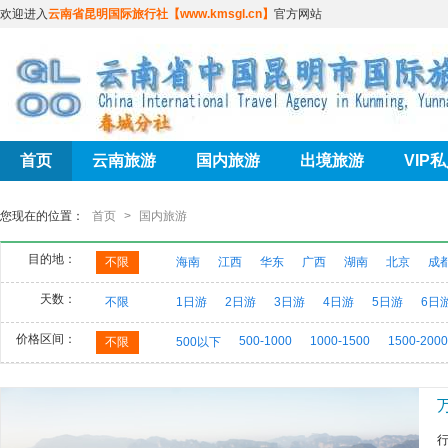
欢迎进入
云南省昆明国际旅行社【www.kmsgl.cn】
官方网站
首页
云南旅游
国内旅游
出境旅游
VIP
您现在的位置：
首页
>
国内旅游
目的地：
不限
海南
江西
华东
广西
湖南
北京
成
天数：
不限
1日游
2日游
3日游
4日游
5日游
6日
价格区间：
500-1000
1000-1500
1500-2000
不限
500以下