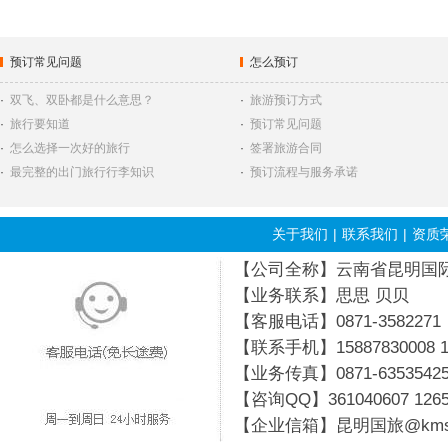
预订常见问题
怎么预订
·
双飞、双卧都是什么意思？
·
旅游预订方式
·
旅行要知道
·
预订常见问题
·
怎么选择一次好的旅行
·
签署旅游合同
·
最完整的出门旅行行李知识
·
预订流程与服务承诺
关于我们
|
联系我们
|
资质
【公司全称】云南省昆明国际旅行
【业务联系】思思 贝贝
【客服电话】0871-3582271
【联系手机】15887830008 19
【业务传真】0871-6353542
【咨询QQ】
361040607
126
【企业信箱】昆明国旅@kmsg