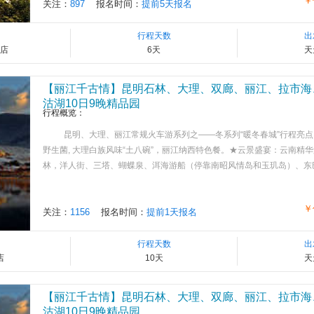
￥
关注：
897
报名时间：
提前5天报名
行程天数
出
店
6天
天
【丽江千古情】昆明石林、大理、双廊、丽江、拉市海
沽湖10日9晚精品园
行程概览：
昆明、大理、丽江常规火车游系列之——冬系列“暖冬春城”行程亮点
野生菌, 大理白族风味“土八碗”，丽江纳西特色餐。★云景盛宴：云南精
林，洋人街、三塔、蝴蝶泉、洱海游船（停靠南昭风情岛和玉玑岛）、东巴大峡谷
￥
关注：
1156
报名时间：
提前1天报名
行程天数
出
店
10天
天
【丽江千古情】昆明石林、大理、双廊、丽江、拉市海
沽湖10日9晚精品园