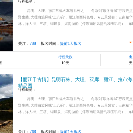
行程概览：
昆明、大理、丽江常规火车游系列之——冬系列“暖冬春城”行程亮点
野生菌, 大理白族风味“土八碗”，丽江纳西特色餐。★云景盛宴：云南精
林，洋人街、三塔、蝴蝶泉、洱海游船（停靠南昭风情岛和玉玑岛）、东巴大峡谷
￥
关注：
788
报名时间：
提前1天报名
行程天数
出
店
10天
天
【丽江千古情】昆明石林、大理、双廊、丽江、拉市海
精品园
行程概览：
昆明、大理、丽江常规火车游系列之——冬系列“暖冬春城”行程亮点
野生菌, 大理白族风味“土八碗”，丽江纳西特色餐。★云景盛宴：云南精
林，洋人街、三塔、蝴蝶泉、洱海游船（停靠南昭风情岛和玉玑岛）、东巴大峡谷
￥
关注：
768
报名时间：
提前1天报名