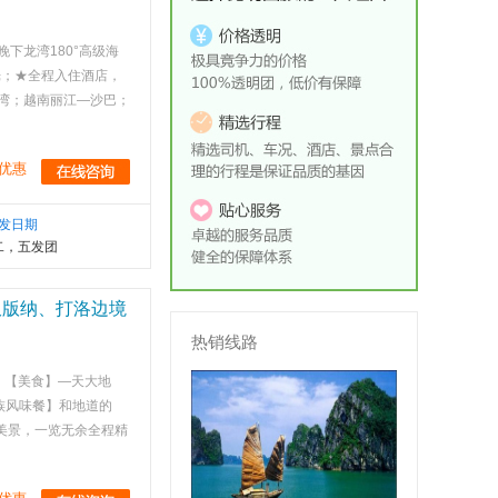
下龙湾180°高级海
光；★全程入住酒店，
龙湾；越南丽江—沙巴；
优惠
发日期
二，五发团
双版纳、打洛边境
热销线路
、【美食】—天大地
族风味餐】和地道的
南美景，一览无余全程精