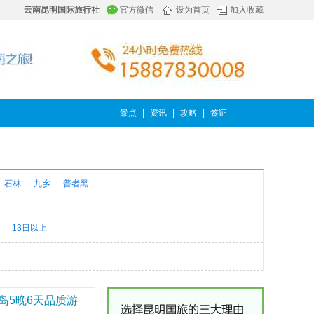
云南昆明国际旅行社
官方微信
设为首页
加入收藏
景点
|
资讯
|
攻略
|
签证
石林
九乡
普者黑
13日以上
岛5晚6天品质游