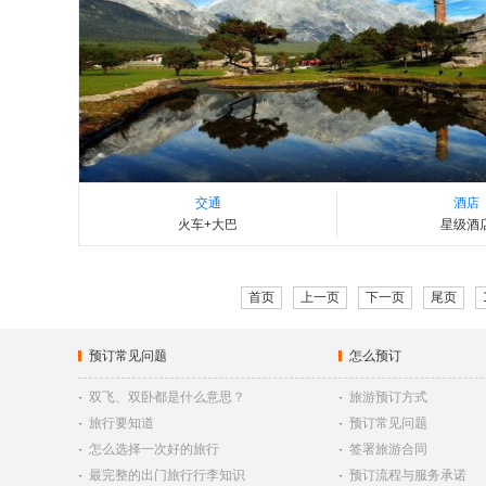
交通
酒店
火车+大巴
星级酒
首页
上一页
下一页
尾页
预订常见问题
怎么预订
·
双飞、双卧都是什么意思？
·
旅游预订方式
·
旅行要知道
·
预订常见问题
·
怎么选择一次好的旅行
·
签署旅游合同
·
最完整的出门旅行行李知识
·
预订流程与服务承诺