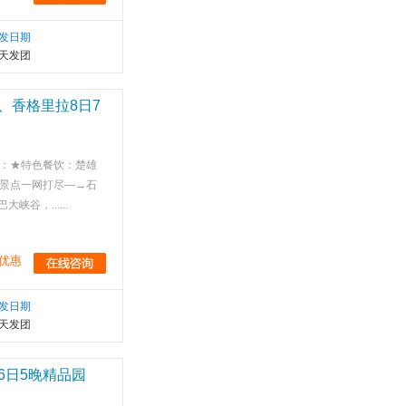
发日期
天发团
、香格里拉8日7
：★特色餐饮：楚雄
华景点一网打尽—→石
，......
优惠
发日期
天发团
6日5晚精品园