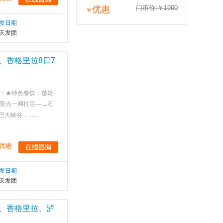
门市价:￥1900
优惠
￥
发日期
天发团
、香格里拉8日7
：★特色餐饮：楚雄
华景点一网打尽—→石
，......
优惠
发日期
天发团
、香格里拉、泸