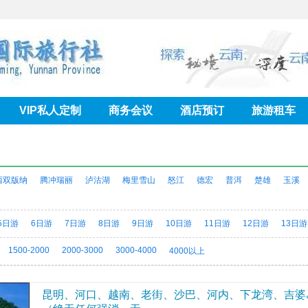
VIP私人定制
商务会议
酒店预订
旅游租车
西双版纳
腾冲瑞丽
泸沽湖
梅里雪山
怒江
德宏
普洱
楚雄
玉溪
5日游
6日游
7日游
8日游
9日游
10日游
11日游
12日游
13日游
1500-2000
2000-3000
3000-4000
4000以上
昆明、河口、越南、老街、沙巴、河内、下龙湾、吉婆