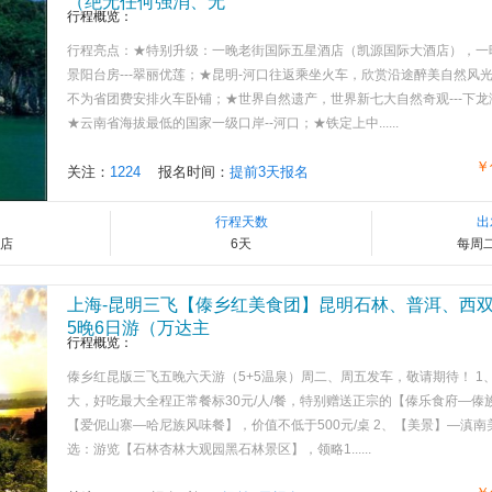
（绝无任何强消、无
行程概览：
行程亮点：★特别升级：一晚老街国际五星酒店（凯源国际大酒店），一晚
景阳台房---翠丽优莲；★昆明-河口往返乘坐火车，欣赏沿途醉美自然风
不为省团费安排火车卧铺；★世界自然遗产，世界新七大自然奇观---下
★云南省海拔最低的国家一级口岸--河口；★铁定上中......
￥
关注：
1224
报名时间：
提前3天报名
行程天数
出
店
6天
每周
上海-昆明三飞【傣乡红美食团】昆明石林、普洱、西
5晚6日游（万达主
行程概览：
傣乡红昆版三飞五晚六天游（5+5温泉）周二、周五发车，敬请期待！ 1
大，好吃最大全程正常餐标30元/人/餐，特别赠送正宗的【傣乐食府—傣
【爱伲山寨—哈尼族风味餐】，价值不低于500元/桌 2、【美景】—滇
选：游览【石林杏林大观园黑石林景区】，领略1......