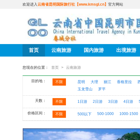
欢迎进入
云南省昆明国际旅行社【www.kmsgl.cn】
官方网站
首页
云南旅游
国内旅游
出境旅游
您现在的位置：
首页
>
云南旅游
目的地：
不限
昆明
大理
丽江
香格里拉
玉龙雪山
罗平
天数：
不限
1日游
2日游
3日游
4日游
价格区间：
500-1000
1000-1500
不限
500以下