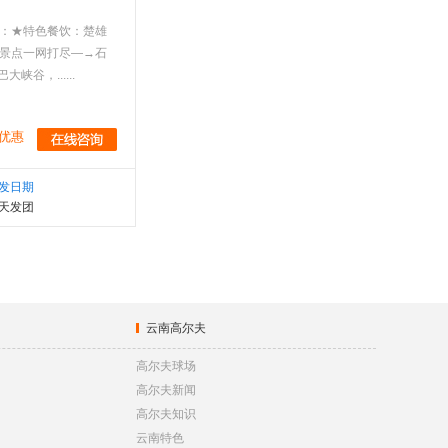
：★特色餐饮：楚雄
华景点一网打尽—→石
，......
优惠
发日期
天发团
云南高尔夫
高尔夫球场
高尔夫新闻
高尔夫知识
云南特色