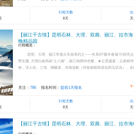
行程天数
出
店
8天
天
【丽江千古情】昆明石林、大理、双廊、丽江、拉市海
晚精品园
行程概览：
昆明、大理、丽江常规火车游系列之——冬系列“暖冬春城”行程亮点
野生菌, 大理白族风味“土八碗”，丽江纳西特色餐。★云景盛宴：云南精
林，洋人街、三塔、蝴蝶泉、洱海游船（停靠南昭风情岛和玉玑岛）、东巴大峡谷
￥
关注：
786
报名时间：
提前1天报名
行程天数
出
店
8天
天
【丽江千古情】昆明石林、大理、双廊、丽江、拉市海