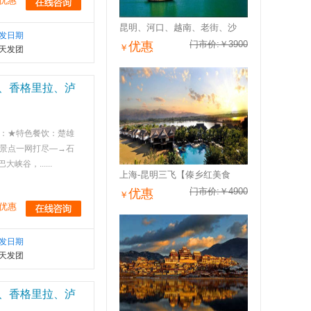
优惠
昆明、河口、越南、老街、沙
发日期
门市价:￥3900
优惠
￥
天发团
、香格里拉、泸
：★特色餐饮：楚雄
华景点一网打尽—→石
，......
上海-昆明三飞【傣乡红美食
门市价:￥4900
优惠
￥
优惠
发日期
天发团
、香格里拉、泸