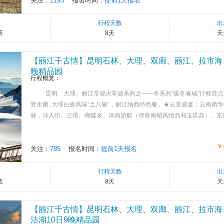
关注：
1193
报名时间：
提前1天报名
行程天数
出
店
8天
天
【丽江千古情】昆明石林、大理、双廊、丽江、拉市海
晚精品园
行程概览：
昆明、大理、丽江常规火车游系列之——冬系列“暖冬春城”行程亮点
野生菌, 大理白族风味“土八碗”，丽江纳西特色餐。★云景盛宴：云南精
林，洋人街、三塔、蝴蝶泉、洱海游船（停靠南昭风情岛和玉玑岛）、东巴大峡谷
￥
关注：
785
报名时间：
提前1天报名
行程天数
出
店
8天
天
【丽江千古情】昆明石林、大理、双廊、丽江、拉市海
沽湖10日9晚精品园