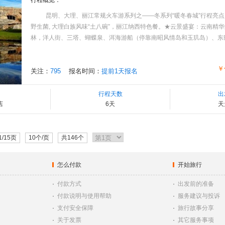
行程概览：
昆明、大理、丽江常规火车游系列之——冬系列“暖冬春城”行程亮点
野生菌, 大理白族风味“土八碗”，丽江纳西特色餐。★云景盛宴：云南精
林，洋人街、三塔、蝴蝶泉、洱海游船（停靠南昭风情岛和玉玑岛）、东巴大峡谷
￥
关注：
795
报名时间：
提前1天报名
行程天数
出
店
6天
天
1/15页
10个/页
共146个
怎么付款
开始旅行
·
付款方式
·
出发前的准备
·
付款说明与使用帮助
·
服务建议与投诉
·
支付安全保障
·
旅行故事分享
·
关于发票
·
其它服务事项