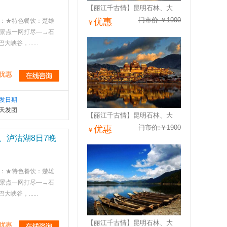
【丽江千古情】昆明石林、大
门市价:￥1900
优惠
：★特色餐饮：楚雄
￥
华景点一网打尽—→石
，......
优惠
发日期
天发团
【丽江千古情】昆明石林、大
门市价:￥1900
优惠
￥
、泸沽湖8日7晚
：★特色餐饮：楚雄
华景点一网打尽—→石
，......
【丽江千古情】昆明石林、大
优惠