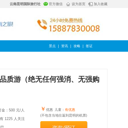
云南昆明国际旅行社
官方微信
设为首页
加入收藏
景点
|
资讯
|
攻略
|
签证
天品质游（绝无任何强消、无强购
￥
优惠 儿童：
有优惠
金：
500 元/人
(不包含当地往返到昆明的机票)
1225 人关注
大巴