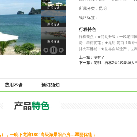
图片描述
所属分类：
昆明
线路标签：
图片描述
行程特色
行程亮点：★特别升级：一晚老街国
图片描述
房---翠丽优莲；★昆明-河口往
排火车卧铺；★世界自然遗产，世界新七大
3 of 4
上一篇：
没有了
下一篇：
昆明、石林2天1晚豪华大
费用不含
预订须知
，一晚下龙湾180°高级海景阳台房---翠丽优莲；