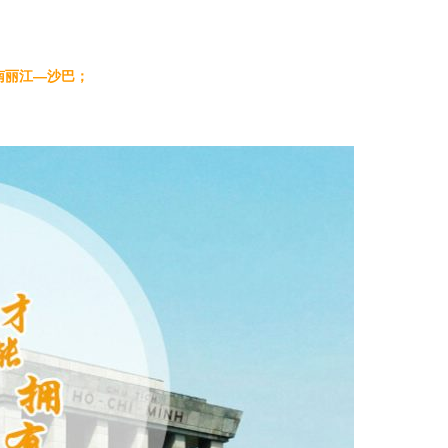
南丽江—沙巴；