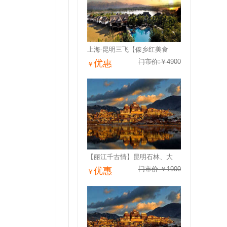
上海-昆明三飞【傣乡红美食
门市价:￥4900
优惠
￥
【丽江千古情】昆明石林、大
门市价:￥1900
优惠
￥