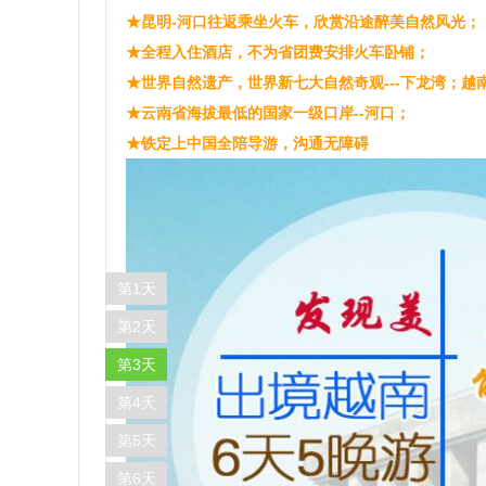
★昆明-河口往返乘坐火车，欣赏沿途醉美自然风光；
★全程入住酒店，不为省团费安排火车卧铺；
★世界自然遗产，世界新七大自然奇观---下龙湾；越
★云南省海拔最低的国家一级口岸--河口；
★铁定上中国全陪导游，沟通无障碍
第1天
第2天
第3天
第4天
第5天
第6天