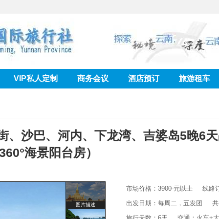
VIP私人定制
商务会议
酒店预订
旅游租车
街、沙巴、河内、下龙湾、吉婆岛5晚6
60°海景阳台房）
市场价格：
3900 元以上
线路订
出发日期：每周二，五发团 共有 
图片描述
旅行天数：6天 交通：火车+