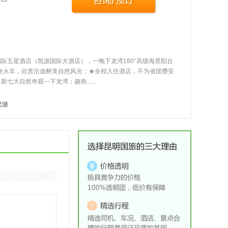
际五星酒店（凯源国际大酒店），一晚下龙湾180°高级海景阳台
返乘坐火车，欣赏沿途醉美自然风光；★全程入住酒店，不为省团费安
自然奇观---下龙湾；越南......
巴游