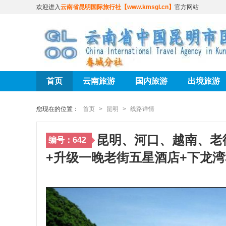
欢迎进入
云南省昆明国际旅行社【www.kmsgl.cn】
官方网站
首页
云南旅游
国内旅游
出境旅游
您现在的位置：
首页
>
昆明
>
线路详情
昆明、河口、越南、老
编号：642
+升级一晚老街五星酒店+下龙湾3