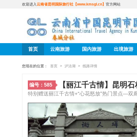
欢迎进入
云南省昆明国际旅行社【www.kmsgl.cn】
官方网站
首页
云南旅游
国内旅游
出境旅游
您现在的位置：
首页
>
泸沽湖
>
线路详情
【丽江千古情】昆明石
编号：585
特别赠送丽江千古情+“心花怒放”热门景点—双