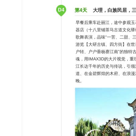
D4
第4天
大理，白族民居，
早餐后乘车赴丽江，途中参观玉
器店（十八里铺茶马古道文化驿
歌舞表演，品味“一苦、二甜、
游览【大研古镇、四方街】在世
户转、户户垂杨赛江南”的独特
魂，用IMAX3D的大片视觉
江长达千年的历史与传说，引领
道、在金碧辉煌的木府、在浪漫
晚。