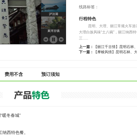
线路标签：
泸沽湖
行程特色
昆明、大理、丽江常规火车游系列
束河古镇
大理白族风味“土八碗”，丽江纳西
三......
上一篇：
【丽江千古情】昆明石林、
拉市海
下一篇：
【摩梭风情】昆明石林、大
七彩云南
费用不含
预订须知
大理古城
洋人街
“暖冬春城”
崇圣寺三塔
丽江纳西特色餐。
泸沽湖