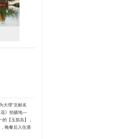
为大理“文献名
金花》拍摄地—
之一的【玉肌岛】，
”，晚餐后入住酒