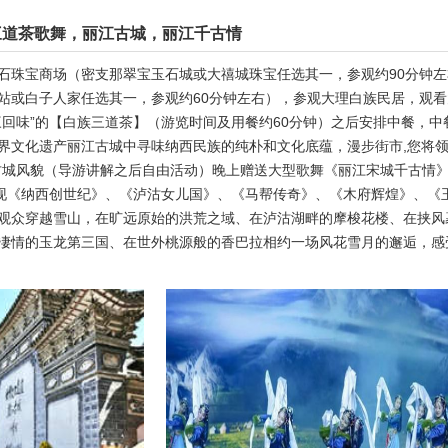
三道茶歌舞，丽江古城，丽江千古情
石珠宝商场（密支那翠宝玉石城或大禧城珠宝任选其一，参观约90分钟
站或白子人家任选其一，参观约60分钟左右），参观大理白族民居，观
三回味”的【白族三道茶】（游览时间及用餐约60分钟）之后安排中餐，中
界文化遗产丽江古城中寻味纳西民族的纯朴和文化底蕴，漫步街市,您将领
古城风貌（导游讲解之后自由活动）晚上赠送大型歌舞《丽江宋城千古情
，重现《纳西创世纪》、《泸沽女儿国》、《马帮传奇》、《木府辉煌》、《
观众穿越雪山，在旷远原始的洪荒之域、在泸沽湖畔的摩梭花楼、在挟风
凄情的玉龙第三国、在世外桃源般的香巴拉相约一场风花雪月的邂逅，感