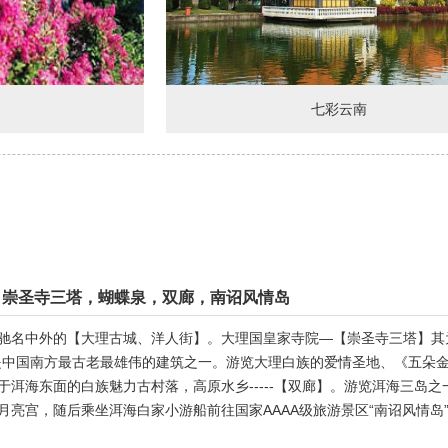
七彩云南
，崇圣寺三塔，蝴蝶泉，双廊，南诏风情岛
驰名中外的【大理古城、洋人街】。大理国皇家寺院—【崇圣寺三塔】其
是中国南方最古老最雄伟的建筑之一。游览大理白族的爱情圣地、《五朵
洱海东面的白族魅力古村落，高原水乡-----【双廊】。游览洱海三岛
月亮宫，随后乘坐洱海白家小游船前往国家AAAA级旅游景区“南诏风情岛