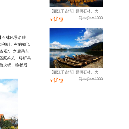
【丽江千古情】昆明石林、大
门市价:￥1900
优惠
￥
【石林风景名胜
如利剑，有的如飞
奇观”。之后乘车
高原茶艺，聆听茶
菌火锅、晚餐后
【丽江千古情】昆明石林、大
门市价:￥1900
优惠
￥