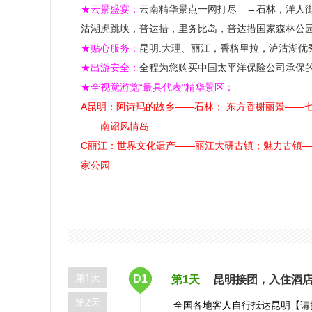
★云景盛宴：
云南精华景点一网打尽—→石林，洋人
沽湖虎跳峡，普达措，里务比岛，普达措国家森林公
★贴心服务：
昆明.大理、丽江，香格里拉，泸沽湖优
★出游安全：
全程为您购买中国太平洋保险公司承保
★全视觉游览“最具代表”精华景区：
A昆明：阿诗玛的故乡——石林； 东方香榭丽景——
——南诏风情岛
C丽江：世界文化遗产——丽江大研古镇；魅力古镇—
家公园
第1天
D1
第1天
昆明接团，入住酒
第2天
全国各地客人自行抵达昆明【请拨