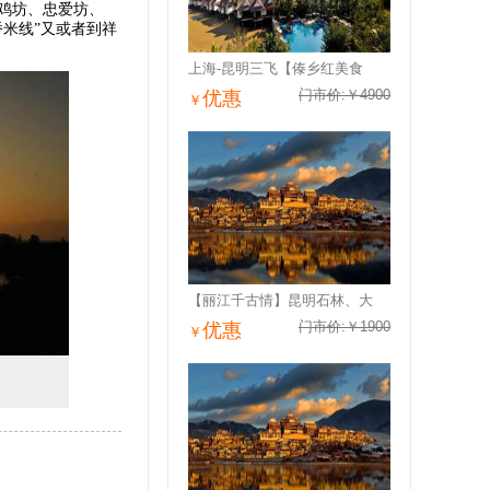
鸡坊、忠爱坊、
米线”又或者到祥
上海-昆明三飞【傣乡红美食
门市价:￥4900
优惠
￥
【丽江千古情】昆明石林、大
门市价:￥1900
优惠
￥