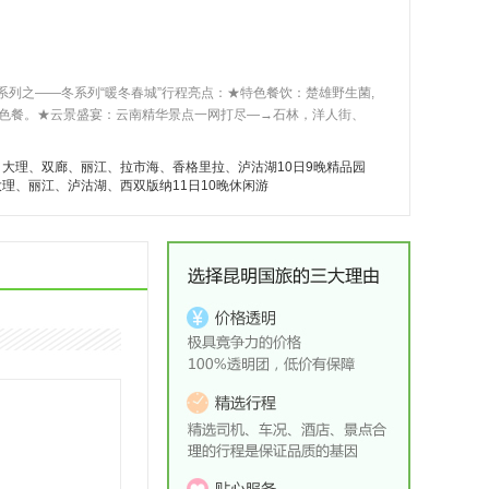
之——冬系列“暖冬春城”行程亮点：★特色餐饮：楚雄野生菌,
特色餐。★云景盛宴：云南精华景点一网打尽—→石林，洋人街、
大理、双廊、丽江、拉市海、香格里拉、泸沽湖10日9晚精品园
理、丽江、泸沽湖、西双版纳11日10晚休闲游