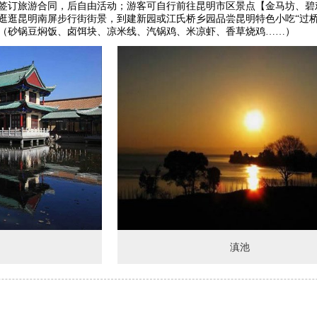
签订旅游合同，后自由活动；游客可自行前往昆明市区景点【金马坊、碧
逛逛昆明南屏步行街街景，到建新园或江氏桥乡园品尝昆明特色小吃“过桥
（砂锅豆焖饭、卤饵块、凉米线、汽锅鸡、米凉虾、香草烧鸡……）
滇池