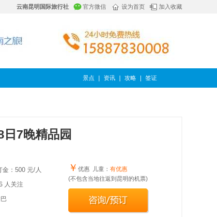
云南昆明国际旅行社
官方微信
设为首页
加入收藏
景点
|
资讯
|
攻略
|
签证
8日7晚精品园
￥
优惠 儿童：
有优惠
金：
500 元/人
(不包含当地往返到昆明的机票)
6 人关注
大巴