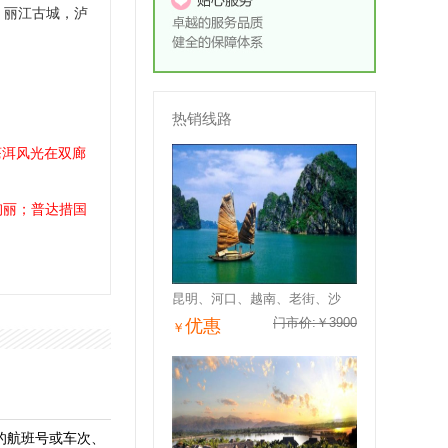
，丽江古城，泸
热销线路
苍洱风光在双廊
绚丽；普达措国
昆明、河口、越南、老街、沙
门市价:￥3900
优惠
￥
明的航班号或车次、