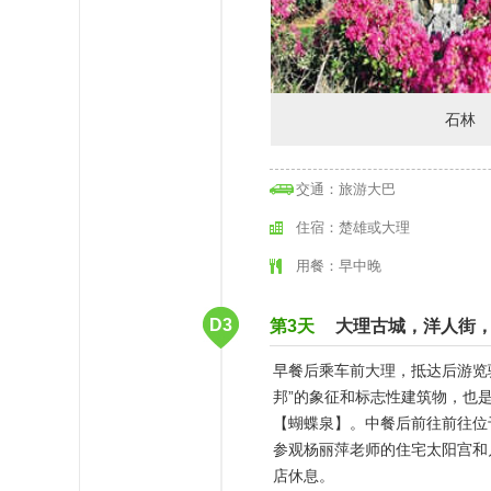
石林
交通：旅游大巴
住宿：楚雄或大理
用餐：早中晚
D3
第3天
大理古城，洋人街
早餐后乘车前大理，抵达后游览
邦”的象征和标志性建筑物，也
【蝴蝶泉】。中餐后前往前往位于
参观杨丽萍老师的住宅太阳宫和
店休息。