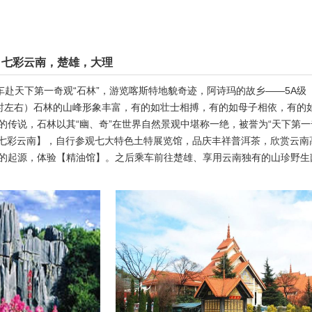
，七彩云南，楚雄，大理
车赴天下第一奇观“石林”，游览喀斯特地貌奇迹，阿诗玛的故乡——5A级
5小时左右）石林的山峰形象丰富，有的如壮士相搏，有的如母子相依，有的
的传说，石林以其“幽、奇”在世界自然景观中堪称一绝，被誉为“天下第一
【七彩云南】，自行参观七大特色土特展览馆，品庆丰祥普洱茶，欣赏云南
的起源，体验【精油馆】。之后乘车前往楚雄、享用云南独有的山珍野生