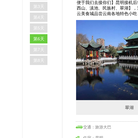
便于我们去接你们】昆明接机后
第3天
西山、滇池、民族村、翠湖】，
云美食城品尝云南各地特色小吃
第4天
第5天
第6天
第7天
第8天
翠湖
交通：旅游大巴
住宿：昆明