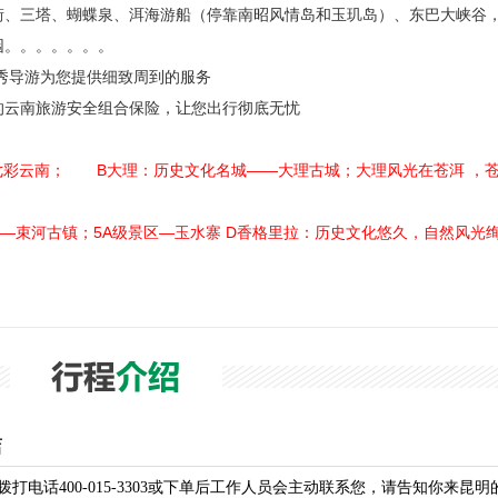
街、三塔、蝴蝶泉、洱海游船（停靠南昭风情岛和玉玑岛）、东巴大峡谷
束河古镇
园。。。。。。。
秀导游为您提供细致周到的服务
拉市海
的云南旅游安全组合保险，让您出行彻底无忧
七彩云南； B大理：历史文化名城——大理古城；大理风光在苍洱 ，
—束河古镇；5A级景区—玉水寨 D香格里拉：历史文化悠久，自然风光
店
打电话400-015-3303或下单后工作人员会主动联系您，请告知你来昆