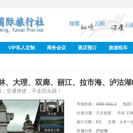
崇圣寺三塔
泸沽湖
VIP私人定制
商务会议
酒店预订
旅游租车
束河古镇
拉市海
林、大理、双廊、丽江、拉市海、泸沽湖
七彩云南
廊；交通便捷，不走回头路！
大理古城
市场价格：
1900 元以上
线路订
出发日期：天天发团 共有 118
洋人街
旅行天数：8天 交通：火车+
崇圣寺三塔
所属分类：
泸沽湖