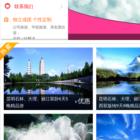
联系我们
独立成团 个性定制
公司旅游、学校旅游、亲友团出
游，
全程一站解决。
昆明石林、大理、丽江双卧6天5
昆明石林、大理、丽
优惠
￥
晚精品游
西双版纳9天8晚精品