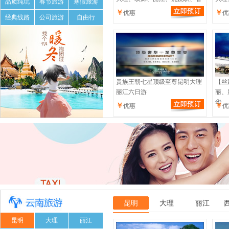
品质纯玩
春节旅游
寒假旅游
￥
￥
优惠
优
经典线路
公司旅游
自由行
贵族王朝七星顶级至尊昆明大理
【丝
丽江六日游
丽、
华
￥
￥
优惠
优
昆明
大理
丽江
昆明
大理
丽江