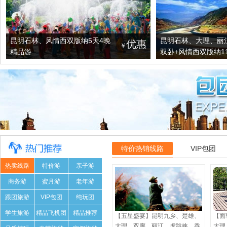
昆明石林、风情西双版纳5天4晚
昆明石林、大理、丽
优惠
￥
精品游
双卧+风情西双版纳11
特价热销线路
VIP包团
热卖线路
特价游
亲子游
商务游
蜜月游
老年游
跟团旅游
VIP包团
纯玩团
学生旅游
精品飞机团
精品推荐
【五星盛宴】昆明九乡、楚雄、
【面
大理、双廊、丽江、虎跳峡、香
大理