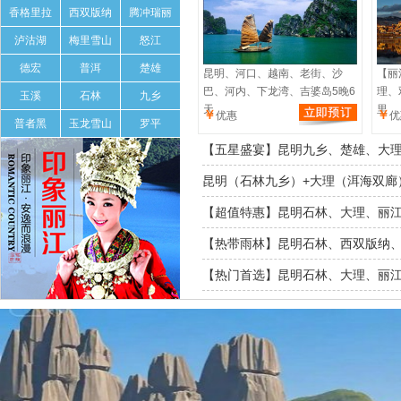
香格里拉
西双版纳
腾冲瑞丽
泸沽湖
梅里雪山
怒江
德宏
普洱
楚雄
昆明、河口、越南、老街、沙
【丽
巴、河内、下龙湾、吉婆岛5晚6
理、
玉溪
石林
九乡
天
里
￥
￥
优惠
优
普者黑
玉龙雪山
罗平
【五星盛宴】昆明九乡、楚雄、大
昆明（石林九乡）+大理（洱海双廊
【超值特惠】昆明石林、大理、丽江
【热带雨林】昆明石林、西双版纳、
【热门首选】昆明石林、大理、丽江