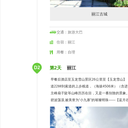
丽江古城
交通：旅游大巴
住宿：丽江
用餐：自理
D2
第2天
丽江
早餐后酒店至玉龙雪山景区26公里至【玉龙雪山】
道22钟到索道的上步栈道，（海拔4506米）（含
主峰扇子陡等山峰历历在目，又是一番别致的景象。
碧波荡漾,被美誉为“小九寨”的璀璨明珠——【蓝月