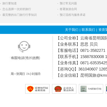
·
旅行要知道
·
预订常见问题
·
怎么选择一次好的旅行
·
签署旅游合同
·
最完整的出门旅行行李知识
·
预订流程与服务承诺
关于我们
|
联系我们
|
资质
【公司全称】云南省昆明国际旅行
【业务联系】思思 贝贝
【客服电话】0871-3582271
【联系手机】15887830008 19
【业务传真】0871-6353542
【咨询QQ】
361040607
126
【企业信箱】昆明国旅@kmsg