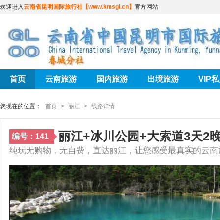
欢迎进入
云南省昆明国际旅行社【www.kmsgl.cn】
官方网站
首页
云南旅游
国内旅游
出境旅游
VIP
您现在的位置：
首页
>
丽江
>
线路详情
丽江+冰川公园+大索道3天2
编号：141
纯玩无购物，无自费，直达丽江，让您感受最真实的云南