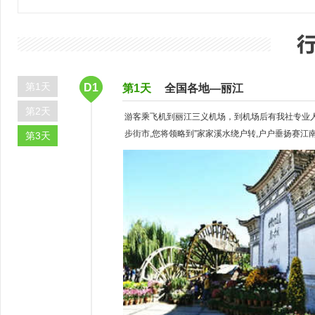
第1天
D1
第1天
全国各地—丽江
第2天
游客乘飞机到丽江三义机场，到机场后有我社专业人
步街市,您将领略到”家家溪水绕户转,户户垂扬赛江
第3天